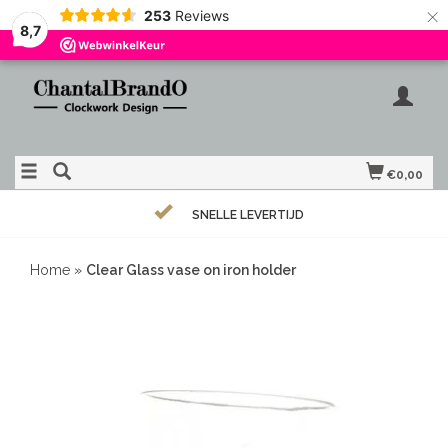
×
253
Reviews
8,7
€0,00
SNELLE LEVERTIJD
Home
»
Clear Glass vase on iron holder