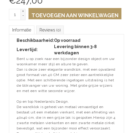
€
247,00
+
TOEVOEGEN AAN WINKELWAGEN
-
Informatie
Reviews
(0)
Beschikbaarheid:
Op voorraad
Levering binnen 3-8
Levertijd:
werkdagen
Bent u op zoek naar een bijzonder design object om uw
woonkamer meer stijl en allure te geven.
Dan is deze zeer elegante wandklok, met een opvallend
groot formaat van 40 CM zeer zeker een aantrekkelijke
optie. Met een schitterende ingetogen uitstraling is het
de blikvanger van uw woning. Met grote grijze wijzers
en met een witte seconde wijzer.
Op en top Nederlands Design.
De wandklok is geheel van metaal vervaardigd en
bestaat uit een metalen vierkant, met een afmeting van
40x40 cm, die in een grijze lak is gespoten.Hierop zijn 4
zwarte metalen vierkanten en een zwarte metale cirkel
bevestigd, wat een bijzonder mooi effect veroorzaakt.