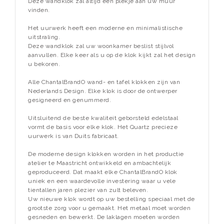
Deze wandklok zal altijd een plekje aan uw muur
vinden.
Het uurwerk heeft een moderne en minimalistische
uitstraling.
Deze wandklok zal uw woonkamer beslist stijlvol
aanvullen. Elke keer als u op de klok kijkt zal het design
u bekoren.
Alle ChantalBrandO wand- en tafel klokken zijn van
Nederlands Design. Elke klok is door de ontwerper
gesigneerd en genummerd.
Uitsluitend de beste kwaliteit geborsteld edelstaal
vormt de basis voor elke klok. Het Quartz precieze
uurwerk is van Duits fabricaat.
De moderne design klokken worden in het productie
atelier te Maastricht ontwikkeld en ambachtelijk
geproduceerd. Dat maakt elke ChantalBrandO klok
uniek en een waardevolle investering waar u vele
tientallen jaren plezier van zult beleven.
Uw nieuwe klok wordt op uw bestelling speciaal met de
grootste zorg voor u gemaakt. Het metaal moet worden
gesneden en bewerkt. De laklagen moeten worden