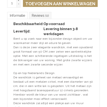
+
TOEVOEGEN AAN WINKELWAGEN
-
Informatie
Reviews
(0)
Beschikbaarheid:
Op voorraad
Levering binnen 3-8
Levertijd:
werkdagen
Bent u op zoek naar een bijzonder design object om uw
woonkamer meer stijl en allure te geven.
Dan is deze zeer elegante wandklok, met een opvallend
groot formaat van 50 CM zeer zeker een aantrekkelijke
optie. Met een schitterende ingetogen uitstraling is het
de blikvanger van uw woning. Met grote zwarte wijzers
en met een zwarte seconde wijzer.
Op en top Nederlands Design.
De wandklok is geheel van metaal vervaardigd en
bestaat uit een metalen cirkel, met een diameter van 50
cm, die in een witte lak is gespoten. Uit het metaal zijn
met hoogstaand laserapparatuur 12 cirkels gesneden.
Hierdoor wordt de kleur van uw wand zichtbaar , wat
een bijzonder mooi effect veroorzaakt.
Deze wandklok zal altijd een plekje aan uw muur