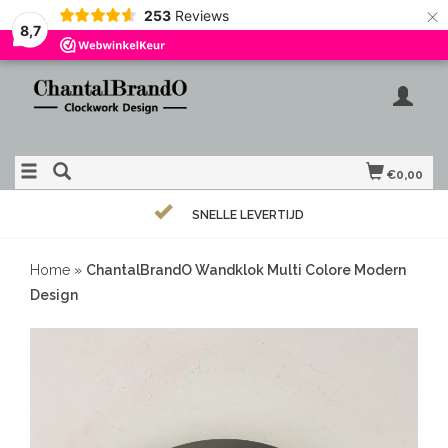
×
253
Reviews
8,7
€0,00
SNELLE LEVERTIJD
Home
»
ChantalBrandO Wandklok Multi Colore Modern
Design