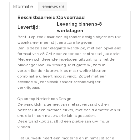
Informatie
Reviews
(0)
Beschikbaarheid:
Op voorraad
Levering binnen 3-8
Levertijd:
werkdagen
Bent u op zoek naar een bijzonder design object om uw
woonkamer meer stijl en allure te geven.
Dan is deze zeer elegante wandklok, met een opvallend
formaat van 28 CM zeer zeker een aantrekkelijke optie.
Met een schitterende ingetogen uitstraling is het de
blikvanger van uw woning. Met grote wijzers in
verschillende kleuren, kies maar welke kleuren
combinatie u heeft mooist vindt. Zowel met een
seconde wijzer alsook zonder secondewijzer
verkrijgbaar.
Op en top Nederlands Design.
De wandklok is geheel van metaal vervaardigd en
bestaat uit een metalen cirkel, met een diameter van 28
cm, die in een mat zwarte lak is gespoten.
Deze wandklok zal altijd een plekje aan uw muur
vinden.
Het uurwerk heeft een moderne en minimalistische