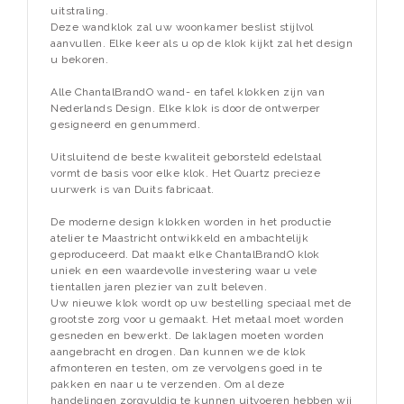
uitstraling.
Deze wandklok zal uw woonkamer beslist stijlvol
aanvullen. Elke keer als u op de klok kijkt zal het design
u bekoren.
Alle ChantalBrandO wand- en tafel klokken zijn van
Nederlands Design. Elke klok is door de ontwerper
gesigneerd en genummerd.
Uitsluitend de beste kwaliteit geborsteld edelstaal
vormt de basis voor elke klok. Het Quartz precieze
uurwerk is van Duits fabricaat.
De moderne design klokken worden in het productie
atelier te Maastricht ontwikkeld en ambachtelijk
geproduceerd. Dat maakt elke ChantalBrandO klok
uniek en een waardevolle investering waar u vele
tientallen jaren plezier van zult beleven.
Uw nieuwe klok wordt op uw bestelling speciaal met de
grootste zorg voor u gemaakt. Het metaal moet worden
gesneden en bewerkt. De laklagen moeten worden
aangebracht en drogen. Dan kunnen we de klok
afmonteren en testen, om ze vervolgens goed in te
pakken en naar u te verzenden. Om al deze
handelingen zorgvuldig te kunnen uitvoeren hebben wij