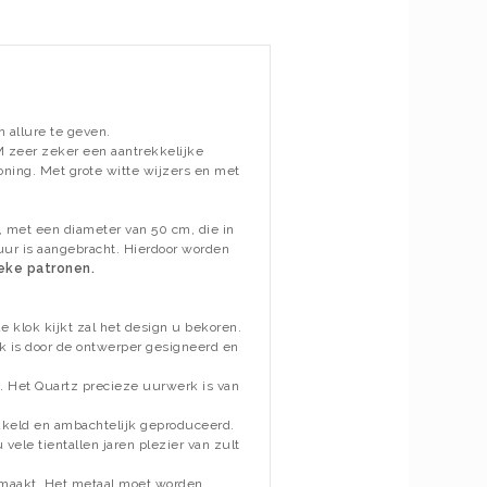
 allure te geven.
M zeer zeker een aantrekkelijke
oning. Met grote witte wijzers en met
, met een diameter van 50 cm, die in
uur is aangebracht. Hierdoor worden
ieke patronen.
e klok kijkt zal het design u bekoren.
ok is door de ontwerper gesigneerd en
ok. Het Quartz precieze uurwerk is van
kkeld en ambachtelijk geproduceerd.
ele tientallen jaren plezier van zult
emaakt. Het metaal moet worden