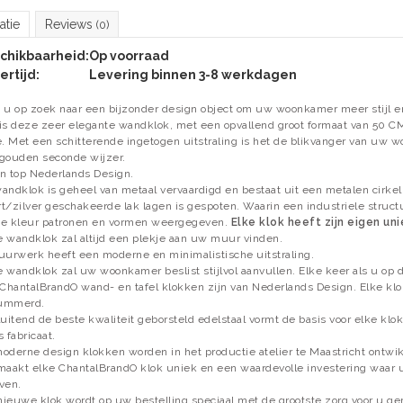
atie
Reviews
(0)
chikbaarheid:
Op voorraad
ertijd:
Levering binnen 3-8 werkdagen
 u op zoek naar een bijzonder design object om uw woonkamer meer stijl en
is deze zeer elegante wandklok, met een opvallend groot formaat van 50 C
e. Met een schitterende ingetogen uitstraling is het de blikvanger van uw w
gouden seconde wijzer.
n top Nederlands Design.
andklok is geheel van metaal vervaardigd en bestaat uit een metalen cirkel
t/zilver geschakeerde lak lagen is gespoten. Waarin een industriele struct
e kleur patronen en vormen weergegeven.
Elke klok heeft zijn eigen un
 wandklok zal altijd een plekje aan uw muur vinden.
uurwerk heeft een moderne en minimalistische uitstraling.
 wandklok zal uw woonkamer beslist stijlvol aanvullen. Elke keer als u op d
 ChantalBrandO wand- en tafel klokken zijn van Nederlands Design. Elke kl
ummerd.
luitend de beste kwaliteit geborsteld edelstaal vormt de basis voor elke kl
s fabricaat.
oderne design klokken worden in het productie atelier te Maastricht ontwi
maakt elke ChantalBrandO klok uniek en een waardevolle investering waar u v
ven.
ieuwe klok wordt op uw bestelling speciaal met de grootste zorg voor u g