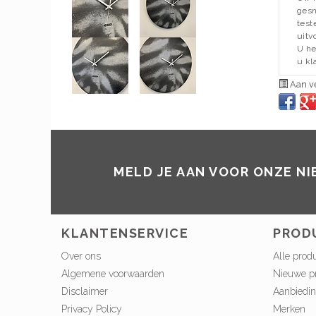
gesn
test
uitv
U he
u kla
Aan ve
MELD JE AAN VOOR ONZE N
KLANTENSERVICE
PROD
Over ons
Alle prod
Algemene voorwaarden
Nieuwe p
Disclaimer
Aanbiedi
Privacy Policy
Merken