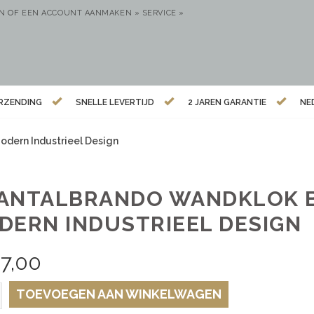
EN
OF
EEN ACCOUNT AANMAKEN »
SERVICE »
ERZENDING
SNELLE LEVERTIJD
2 JAREN GARANTIE
NE
dern Industrieel Design
ANTALBRANDO WANDKLOK B
DERN INDUSTRIEEL DESIGN
7,00
TOEVOEGEN AAN WINKELWAGEN