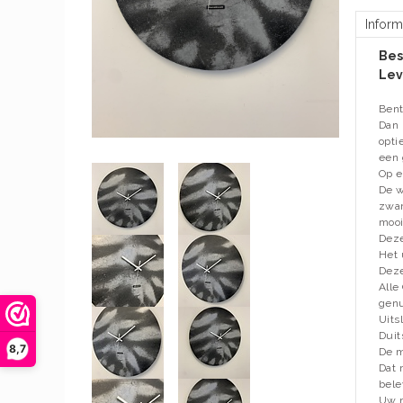
Inform
Bes
Lev
Bent
Dan 
opti
een 
Op e
De w
zwar
mooi
Deze
Het 
Deze
Alle
gen
Uits
Duit
8,7
De m
Dat 
bele
Uw n