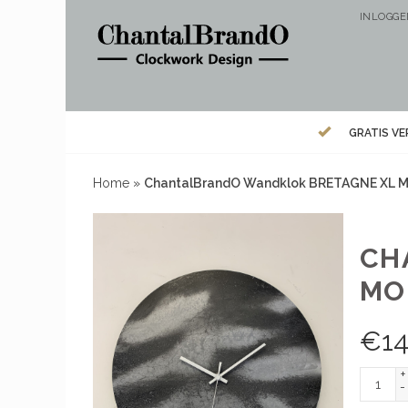
INLOGG
GRATIS V
Home
»
ChantalBrandO Wandklok BRETAGNE XL Mo
CH
MO
€
14
+
-