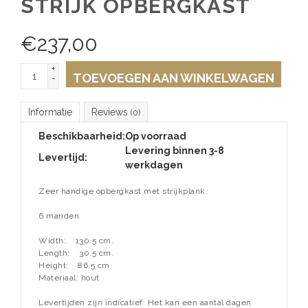
STRIJK OPBERGKAST
€
237,00
+
TOEVOEGEN AAN WINKELWAGEN
-
Informatie
Reviews
(0)
Beschikbaarheid:
Op voorraad
Levering binnen 3-8
Levertijd:
werkdagen
Zeer handige opbergkast met strijkplank.
6 manden
Width:
130.5 cm.
Length:
30.5 cm.
Height:
86.5 cm.
Materiaal: hout
Levertijden zijn indicatief. Het kan een aantal dagen