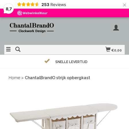
×
253
Reviews
8,7
€0,00
SNELLE LEVERTIJD
Home
»
ChantalBrandO strijk opbergkast