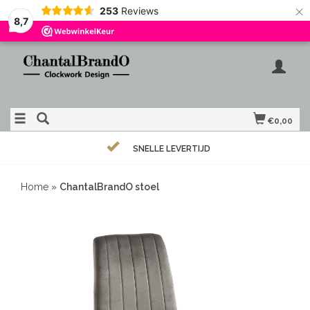
×
253
Reviews
8,7
€0,00
SNELLE LEVERTIJD
Home
»
ChantalBrandO stoel