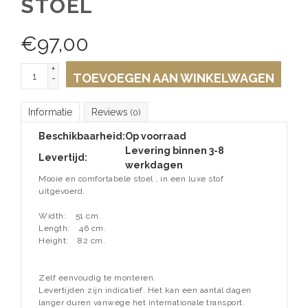
STOEL
€
97,00
+
TOEVOEGEN AAN WINKELWAGEN
-
Informatie
Reviews
(0)
Beschikbaarheid:
Op voorraad
Levering binnen 3-8
Levertijd:
werkdagen
Mooie en comfortabele stoel , in een luxe stof
uitgevoerd.
Width:
51 cm.
Length:
46 cm.
Height:
82 cm.
Zelf eenvoudig te monteren.
Levertijden zijn indicatief. Het kan een aantal dagen
langer duren vanwege het internationale transport.