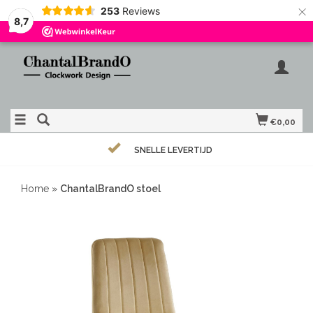
×
253
Reviews
8,7
€0,00
SNELLE LEVERTIJD
Home
»
ChantalBrandO stoel