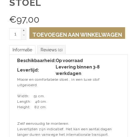
STOEL
€
97,00
+
TOEVOEGEN AAN WINKELWAGEN
-
Informatie
Reviews
(0)
Beschikbaarheid:
Op voorraad
Levering binnen 3-8
Levertijd:
werkdagen
Mooie en comfortabele stoel , in een luxe stof
uitgevoerd.
Width:
51 cm.
Length:
46 cm.
Height:
82 cm.
Zelf eenvoudig te monteren.
Levertijden zijn indicatief. Het kan een aantal dagen
langer duren vanwege het internationale transport.