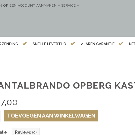
EN
OF
EEN ACCOUNT AANMAKEN »
SERVICE »
ERZENDING
SNELLE LEVERTIJD
2 JAREN GARANTIE
NE
ANTALBRANDO OPBERG KAS
7,00
TOEVOEGEN AAN WINKELWAGEN
atie
Reviews
(0)