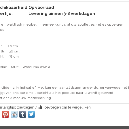
chikbaarheid:
Op voorraad
ertijd:
Levering binnen 3-8 werkdagen
 en praktisch meubel , hiermee kunt u al uw spulletjes netjes opbergen.
des
h:
26 cm.
th:
32 cm.
ht:
98 cm.
rial:
MDF - Wood Paulownia
rtijden zijn indicatief. Het kan een aantal dagen langer duren vanwege het i
ijgt van ons per email bericht als het product naar u wordt geleverd.
st dank voor uw medewerking.
rlanglijst toevoegen
/
Toevoegen om te vergelijken