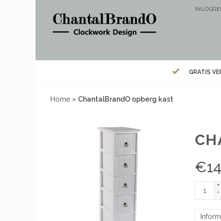
INLOGG
GRATIS V
Home
»
ChantalBrandO opberg kast
CH
€
14
+
-
Inform