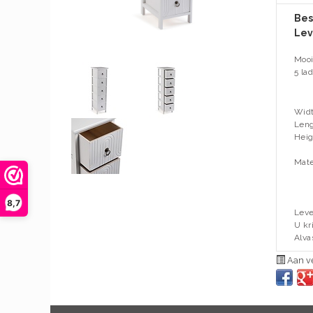
Bes
Lev
Mooi
5 la
Widt
Leng
Heig
Mate
8,7
Leve
U kr
Alva
Aan ve