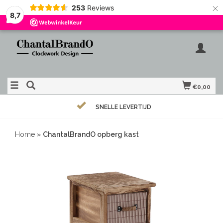
×
253
Reviews
8,7
€0,00
SNELLE LEVERTIJD
Home
»
ChantalBrandO opberg kast