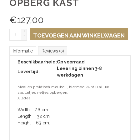
OPBERG KAST
€
127,00
+
TOEVOEGEN AAN WINKELWAGEN
-
Informatie
Reviews
(0)
Beschikbaarheid:
Op voorraad
Levering binnen 3-8
Levertijd:
werkdagen
Mooi en praktisch meubel , hiermee kunt u al uw
spulletjes netjes opbergen.
3 lades
Width:
26 cm.
Length:
32 cm.
Height:
63 cm.