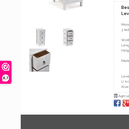
Bes
Lev
Mooi
3 la
Widt
Leng
Heig
Mate
Leve
8,7
U kr
Alva
Aan ve