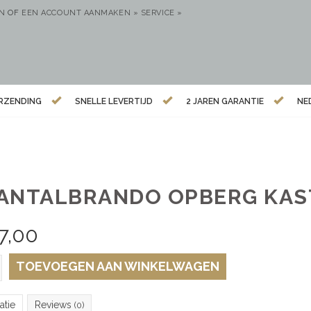
EN
OF
EEN ACCOUNT AANMAKEN »
SERVICE »
ERZENDING
SNELLE LEVERTIJD
2 JAREN GARANTIE
NE
ANTALBRANDO OPBERG KAS
7,00
TOEVOEGEN AAN WINKELWAGEN
atie
Reviews
(0)