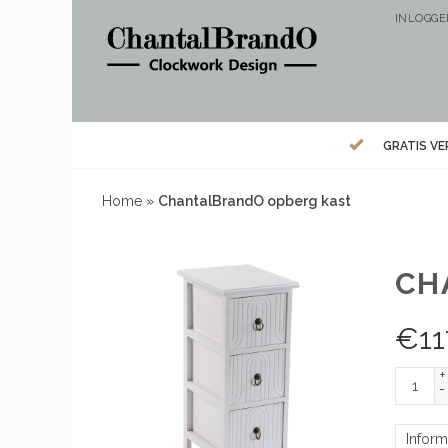
INLOGG
GRATIS V
Home
»
ChantalBrandO opberg kast
CH
€
11
+
-
Inform