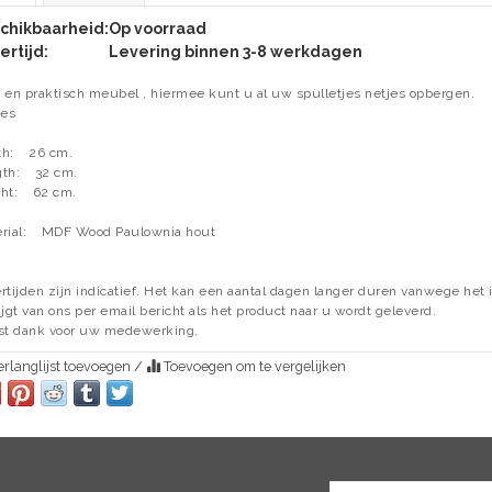
chikbaarheid:
Op voorraad
ertijd:
Levering binnen 3-8 werkdagen
 en praktisch meubel , hiermee kunt u al uw spulletjes netjes opbergen.
des
h:
26 cm.
th:
32 cm.
ht:
62 cm.
rial:
MDF Wood Paulownia hout
rtijden zijn indicatief. Het kan een aantal dagen langer duren vanwege het i
ijgt van ons per email bericht als het product naar u wordt geleverd.
st dank voor uw medewerking.
rlanglijst toevoegen
/
Toevoegen om te vergelijken