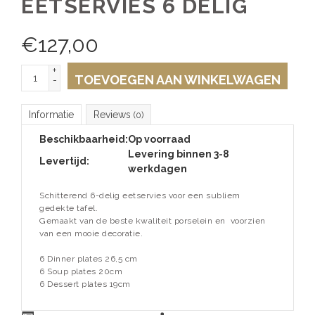
EETSERVIES 6 DELIG
€
127,00
+
TOEVOEGEN AAN WINKELWAGEN
-
Informatie
Reviews
(0)
Beschikbaarheid:
Op voorraad
Levering binnen 3-8
Levertijd:
werkdagen
Schitterend 6-delig eetservies voor een subliem
gedekte tafel.
Gemaakt van de beste kwaliteit porselein en voorzien
van een mooie decoratie.
6 Dinner plates 26,5 cm
6 Soup plates 20cm
6 Dessert plates 19cm