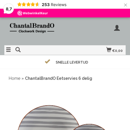
×
253
Reviews
8,7
€0,00
SNELLE LEVERTIJD
Home
»
ChantalBrandO Eetservies 6 delig