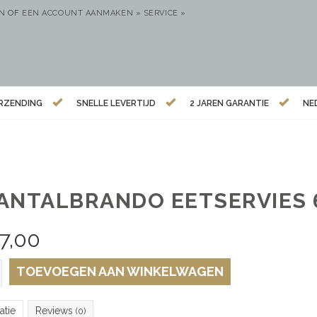
EN
OF
EEN ACCOUNT AANMAKEN »
SERVICE »
ERZENDING
SNELLE LEVERTIJD
2 JAREN GARANTIE
NE
ANTALBRANDO EETSERVIES 
7,00
TOEVOEGEN AAN WINKELWAGEN
atie
Reviews
(0)