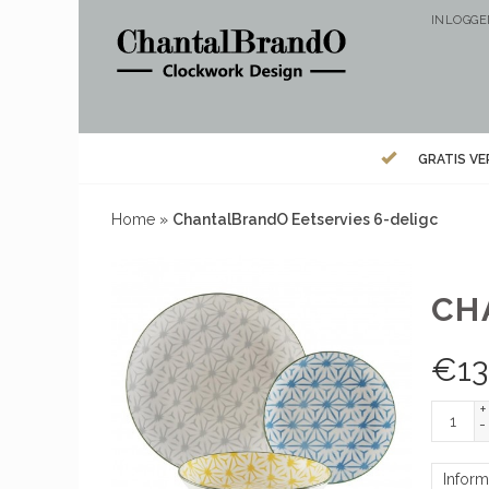
INLOGG
GRATIS V
Home
»
ChantalBrandO Eetservies 6-deligc
CH
€
13
+
-
Inform