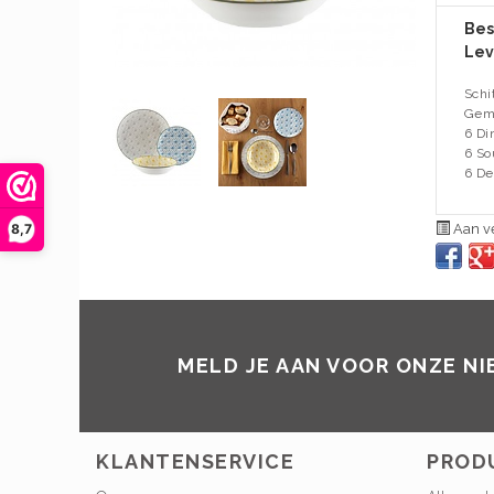
Bes
Lev
Schi
Gema
6 Di
6 So
6 De
8,7
Aan ve
MELD JE AAN VOOR ONZE N
KLANTENSERVICE
PROD