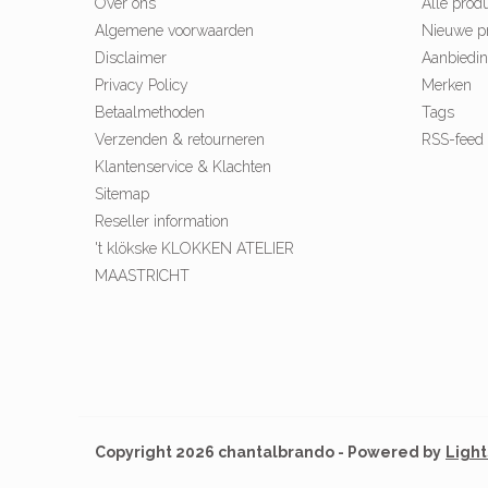
Over ons
Alle prod
Algemene voorwaarden
Nieuwe p
Disclaimer
Aanbiedi
Privacy Policy
Merken
Betaalmethoden
Tags
Verzenden & retourneren
RSS-feed
Klantenservice & Klachten
Sitemap
Reseller information
't klökske KLOKKEN ATELIER
MAASTRICHT
Copyright 2026 chantalbrando - Powered by
Ligh