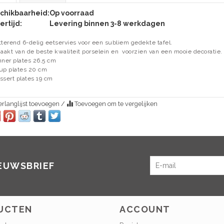
chikbaarheid:
Op voorraad
ertijd:
Levering binnen 3-8 werkdagen
tterend 6-delig eetservies voor een subliem gedekte tafel.
akt van de beste kwaliteit porselein en voorzien van een mooie decoratie.
nner plates 26,5 cm
up plates 20 cm
ssert plates 19 cm
rlanglijst toevoegen
/
Toevoegen om te vergelijken
IEUWSBRIEF
UCTEN
ACCOUNT