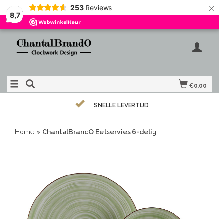
×
253
Reviews
8,7
€0,00
SNELLE LEVERTIJD
Home
»
ChantalBrandO Eetservies 6-delig