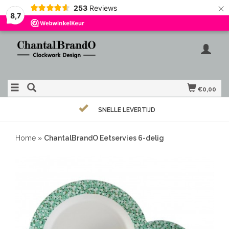
×
253
Reviews
8,7
€0,00
SNELLE LEVERTIJD
Home
»
ChantalBrandO Eetservies 6-delig