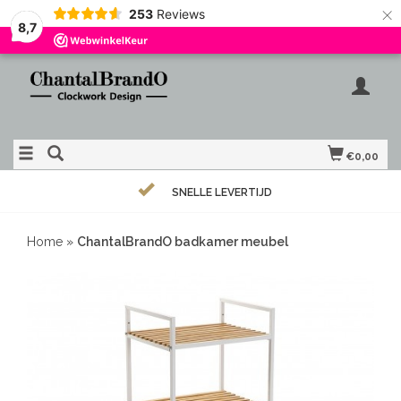
×
253
Reviews
8,7
€0,00
SNELLE LEVERTIJD
Home
»
ChantalBrandO badkamer meubel