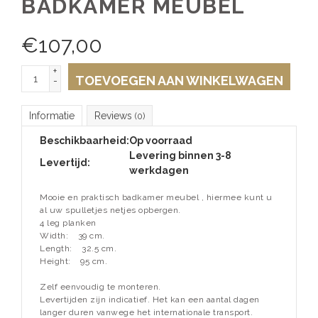
BADKAMER MEUBEL
€
107,00
+
TOEVOEGEN AAN WINKELWAGEN
-
Informatie
Reviews
(0)
Beschikbaarheid:
Op voorraad
Levering binnen 3-8
Levertijd:
werkdagen
Mooie en praktisch badkamer meubel , hiermee kunt u
al uw spulletjes netjes opbergen.
4 leg planken
Width:
39 cm.
Length:
32.5 cm.
Height:
95 cm.
Zelf eenvoudig te monteren.
Levertijden zijn indicatief. Het kan een aantal dagen
langer duren vanwege het internationale transport.