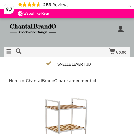
×
253
Reviews
8,7
€0,00
SNELLE LEVERTIJD
Home
»
ChantalBrandO badkamer meubel