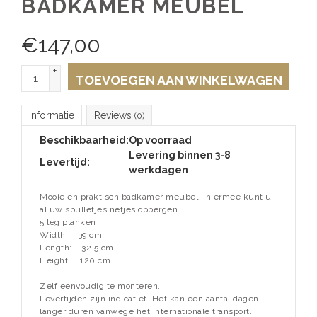
BADKAMER MEUBEL
€
147,00
+
TOEVOEGEN AAN WINKELWAGEN
-
Informatie
Reviews
(0)
Beschikbaarheid:
Op voorraad
Levering binnen 3-8
Levertijd:
werkdagen
Mooie en praktisch badkamer meubel , hiermee kunt u
al uw spulletjes netjes opbergen.
5 leg planken
Width:
39 cm.
Length:
32.5 cm.
Height:
120 cm.
Zelf eenvoudig te monteren.
Levertijden zijn indicatief. Het kan een aantal dagen
langer duren vanwege het internationale transport.