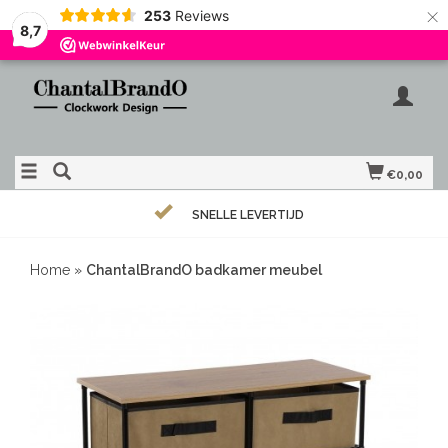
×
253
Reviews
8,7
€0,00
SNELLE LEVERTIJD
Home
»
ChantalBrandO badkamer meubel