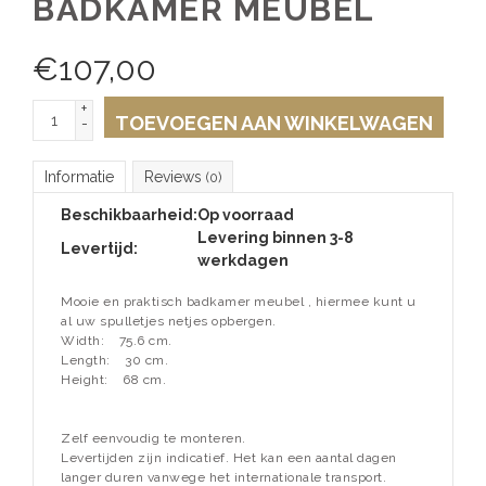
BADKAMER MEUBEL
€
107,00
+
TOEVOEGEN AAN WINKELWAGEN
-
Informatie
Reviews
(0)
Beschikbaarheid:
Op voorraad
Levering binnen 3-8
Levertijd:
werkdagen
Mooie en praktisch badkamer meubel , hiermee kunt u
al uw spulletjes netjes opbergen.
Width:
75.6 cm.
Length:
30 cm.
Height:
68 cm.
Zelf eenvoudig te monteren.
Levertijden zijn indicatief. Het kan een aantal dagen
langer duren vanwege het internationale transport.