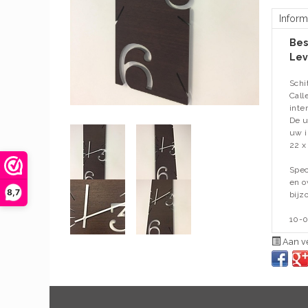
Inform
Bes
Lev
Schi
Call
inter
De u
uw i
22 x
Spec
en o
8,7
bijz
10-0
Aan ve