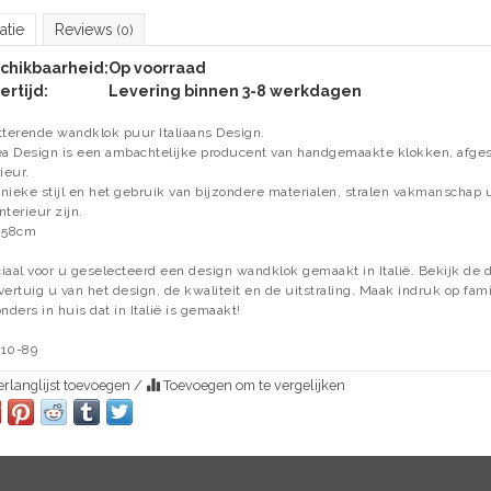
atie
Reviews
(0)
chikbaarheid:
Op voorraad
ertijd:
Levering binnen 3-8 werkdagen
tterende wandklok puur Italiaans Design.
ea Design is een ambachtelijke producent van handgemaakte klokken, afg
ieur.
nieke stijl en het gebruik van bijzondere materialen, stralen vakmanschap u
nterieur zijn.
 58cm
iaal voor u geselecteerd een design wandklok gemaakt in Italië. Bekijk de 
vertuig u van het design, de kwaliteit en de uitstraling. Maak indruk op fami
onders in huis dat in Italië is gemaakt!
10-89
rlanglijst toevoegen
/
Toevoegen om te vergelijken