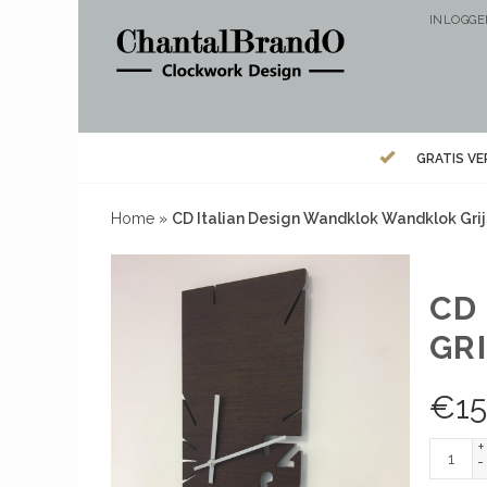
INLOGG
GRATIS V
Home
»
CD Italian Design Wandklok Wandklok Grijs
CD
GRI
€
15
+
-