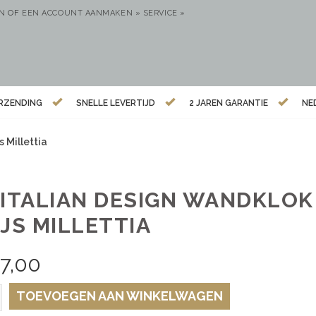
EN
OF
EEN ACCOUNT AANMAKEN »
SERVICE »
ERZENDING
SNELLE LEVERTIJD
2 JAREN GARANTIE
NE
 Millettia
 ITALIAN DESIGN WANDKLO
JS MILLETTIA
7,00
TOEVOEGEN AAN WINKELWAGEN