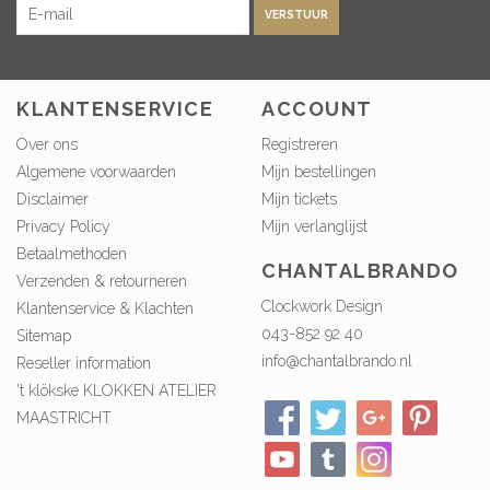
VERSTUUR
KLANTENSERVICE
ACCOUNT
Over ons
Registreren
Algemene voorwaarden
Mijn bestellingen
Disclaimer
Mijn tickets
Privacy Policy
Mijn verlanglijst
Betaalmethoden
CHANTALBRANDO
Verzenden & retourneren
Clockwork Design
Klantenservice & Klachten
043-852 92 40
Sitemap
info@chantalbrando.nl
Reseller information
't klökske KLOKKEN ATELIER
MAASTRICHT