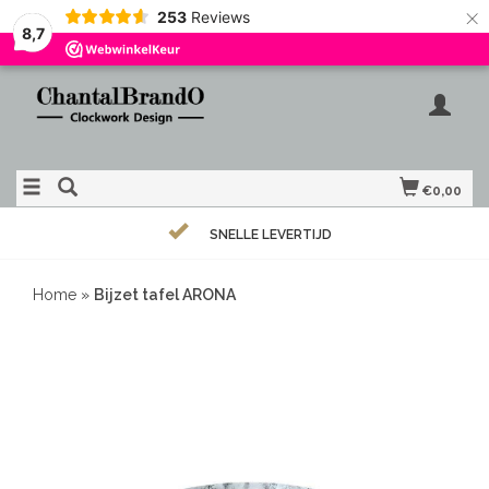
×
253
Reviews
8,7
€0,00
SNELLE LEVERTIJD
Home
»
Bijzet tafel ARONA