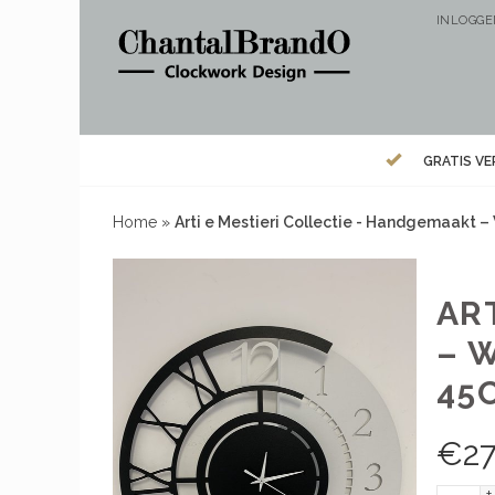
INLOGG
GRATIS V
Home
»
Arti e Mestieri Collectie - Handgemaakt 
AR
– 
45
€
2
+