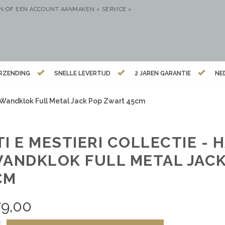
EN
OF
EEN ACCOUNT AANMAKEN »
SERVICE »
ERZENDING
SNELLE LEVERTIJD
2 JAREN GARANTIE
NE
– Wandklok Full Metal Jack Pop Zwart 45cm
TI E MESTIERI COLLECTIE -
WANDKLOK FULL METAL JAC
CM
79,00