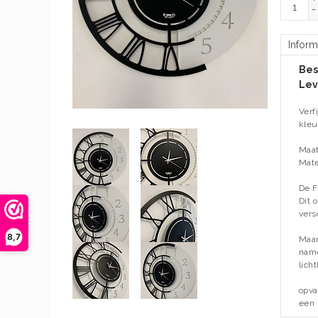
-
Inform
Bes
Lev
Verf
kleu
Maat
Mater
De F
Dit 
vers
8,7
Maar
name
lich
opva
een 