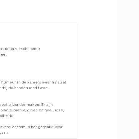
maakt in verschillende
neel
d humeur in de kamers waar hij staat.
aarbij de handen rond twee
heel bijzonder maken. Er zijn
ranje, oranje, groen en geel, roze,
ollectie.
svest: daarom is het geschikt voor
gaan.