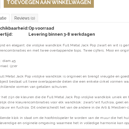
TOEVOEGEN AAN WINKELWAGEN
atie
Reviews
(0)
chikbaarheid:
Op voorraad
ertijd:
Levering binnen 3-8 werkdagen
ijnd en elegant: de vrolijke wandklok Full Metal Jack Pop zwart en wit is ge
rencombinaties en met twee overlappende tops. Twee cijfers. Mooi en origi
: diam.45
iaal: ijzer
ull Metal Jack Pop vrolijke wandklok is origineel en brengt vreugde en goe
object bestaat uit twee overlappende delen die een enkele cirkel vormen w
chillende vormen van getallen schuiven.
 het zijn de kleuren die de Full Metal Jack Pop vrolijke wandklok uniek en 
lijk drie kleurencombinaties voor elk wandklok: zwart/wit fuchsia, geel en o
tblauw en fuchsia. Dit onderscheidt het van de andere in de Arti & Mestieri-c
llende klok in staat om de hoofdrolspeler te worden van de muur die het hui
levendige en originele omgeving waarmee het in volledige harmonie kan op