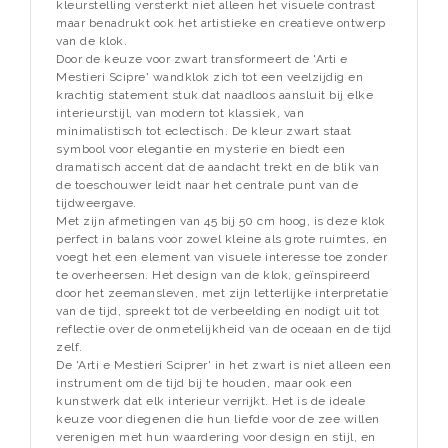
kleurstelling versterkt niet alleen het visuele contrast
maar benadrukt ook het artistieke en creatieve ontwerp
van de klok.
Door de keuze voor zwart transformeert de 'Arti e
Mestieri Scipre' wandklok zich tot een veelzijdig en
krachtig statement stuk dat naadloos aansluit bij elke
interieurstijl, van modern tot klassiek, van
minimalistisch tot eclectisch. De kleur zwart staat
symbool voor elegantie en mysterie en biedt een
dramatisch accent dat de aandacht trekt en de blik van
de toeschouwer leidt naar het centrale punt van de
tijdweergave.
Met zijn afmetingen van 45 bij 50 cm hoog, is deze klok
perfect in balans voor zowel kleine als grote ruimtes, en
voegt het een element van visuele interesse toe zonder
te overheersen. Het design van de klok, geïnspireerd
door het zeemansleven, met zijn letterlijke interpretatie
van de tijd, spreekt tot de verbeelding en nodigt uit tot
reflectie over de onmetelijkheid van de oceaan en de tijd
zelf.
De 'Arti e Mestieri Sciprer' in het zwart is niet alleen een
instrument om de tijd bij te houden, maar ook een
kunstwerk dat elk interieur verrijkt. Het is de ideale
keuze voor diegenen die hun liefde voor de zee willen
verenigen met hun waardering voor design en stijl, en