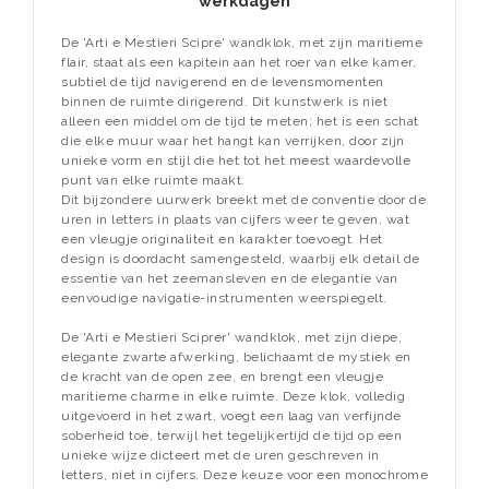
werkdagen
De 'Arti e Mestieri Scipre' wandklok, met zijn maritieme
flair, staat als een kapitein aan het roer van elke kamer,
subtiel de tijd navigerend en de levensmomenten
binnen de ruimte dirigerend. Dit kunstwerk is niet
alleen een middel om de tijd te meten; het is een schat
die elke muur waar het hangt kan verrijken, door zijn
unieke vorm en stijl die het tot het meest waardevolle
punt van elke ruimte maakt.
Dit bijzondere uurwerk breekt met de conventie door de
uren in letters in plaats van cijfers weer te geven, wat
een vleugje originaliteit en karakter toevoegt. Het
design is doordacht samengesteld, waarbij elk detail de
essentie van het zeemansleven en de elegantie van
eenvoudige navigatie-instrumenten weerspiegelt.
De 'Arti e Mestieri Sciprer' wandklok, met zijn diepe,
elegante zwarte afwerking, belichaamt de mystiek en
de kracht van de open zee, en brengt een vleugje
maritieme charme in elke ruimte. Deze klok, volledig
uitgevoerd in het zwart, voegt een laag van verfijnde
soberheid toe, terwijl het tegelijkertijd de tijd op een
unieke wijze dicteert met de uren geschreven in
letters, niet in cijfers. Deze keuze voor een monochrome