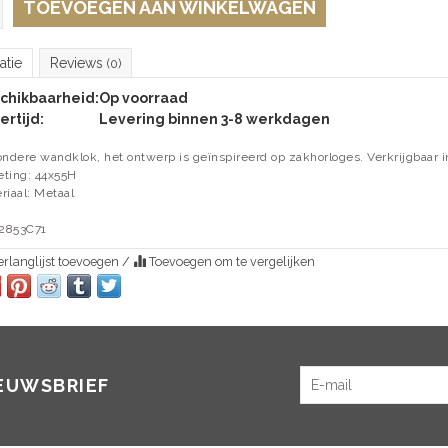
TOEVOEGEN AAN WINKELWAGEN
atie
Reviews
(0)
chikbaarheid:
Op voorraad
ertijd:
Levering binnen 3-8 werkdagen
ondere wandklok, het ontwerp is geïnspireerd op zakhorloges. Verkrijgbaar 
ting: 44x55H
riaal: Metaal
2853C71
rlanglijst toevoegen
/
Toevoegen om te vergelijken
IEUWSBRIEF