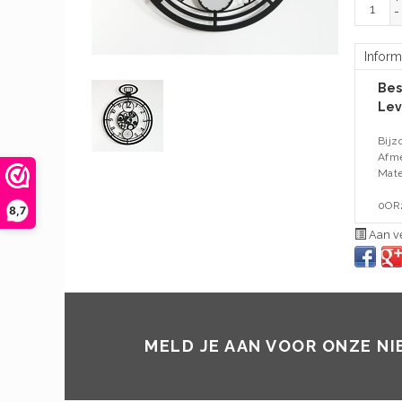
-
Inform
Bes
Lev
Bijz
Afme
Mate
0OR
8,7
Aan ve
MELD JE AAN VOOR ONZE N