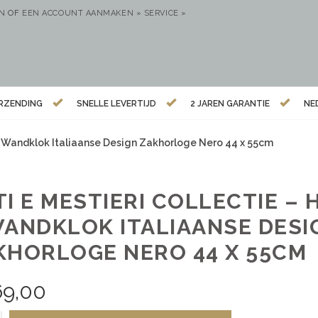
EN
OF
EEN ACCOUNT AANMAKEN »
SERVICE »
ERZENDING
SNELLE LEVERTIJD
2 JAREN GARANTIE
NE
– Wandklok Italiaanse Design Zakhorloge Nero 44 x 55cm
TI E MESTIERI COLLECTIE 
WANDKLOK ITALIAANSE DESI
KHORLOGE NERO 44 X 55CM
69,00