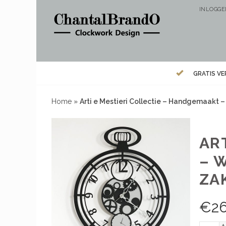
INLOGG
GRATIS V
Home
»
Arti e Mestieri Collectie – Handgemaakt 
AR
– 
ZA
€
2
+