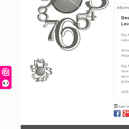
Inform
Bes
Lev
Big 
kleu
Afme
Mate
Big 
terw
aanv
grot
8,7
0OR
Aan ve