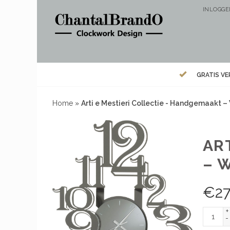
INLOGG
GRATIS V
Home
»
Arti e Mestieri Collectie - Handgemaakt
AR
– 
€
2
+
-