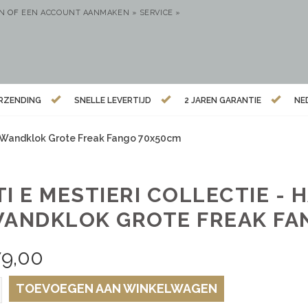
EN
OF
EEN ACCOUNT AANMAKEN »
SERVICE »
ERZENDING
SNELLE LEVERTIJD
2 JAREN GARANTIE
NE
 – Wandklok Grote Freak Fango 70x50cm
TI E MESTIERI COLLECTIE -
WANDKLOK GROTE FREAK FA
79,00
TOEVOEGEN AAN WINKELWAGEN