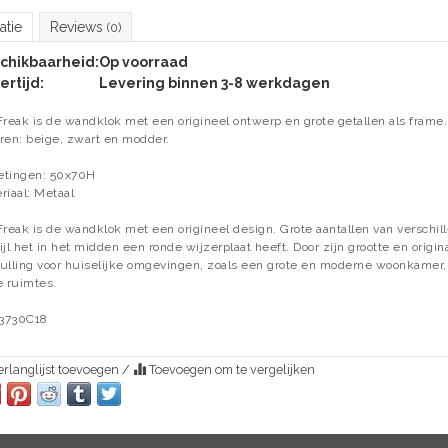
atie
Reviews
(0)
chikbaarheid:
Op voorraad
ertijd:
Levering binnen 3-8 werkdagen
Freak is de wandklok met een origineel ontwerp en grote getallen als frame. 
ren: beige, zwart en modder.
tingen: 50x70H
riaal: Metaal
Freak is de wandklok met een origineel design. Grote aantallen van verschi
ijl het in het midden een ronde wijzerplaat heeft. Door zijn grootte en origina
ulling voor huiselijke omgevingen, zoals een grote en moderne woonkamer
e ruimtes.
3730C18
rlanglijst toevoegen
/
Toevoegen om te vergelijken