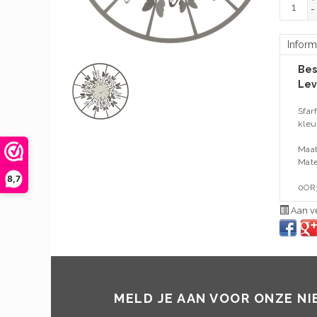
-
Inform
Bes
Lev
Sfar
kleu
Maat
Mate
8,7
0OR
Aan ve
MELD JE AAN VOOR ONZE N