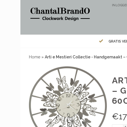
INLOGG
GRATIS V
Home
»
Arti e Mestieri Collectie - Handgemaakt
AR
– 
60
€
1
+