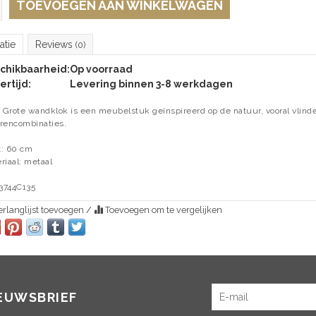
TOEVOEGEN AAN WINKELWAGEN
atie
Reviews
(0)
chikbaarheid:
Op voorraad
ertijd:
Levering binnen 3-8 werkdagen
f Grote wandklok is een meubelstuk geïnspireerd op de natuur, vooral vlinder
rencombinaties.
: 60 cm
riaal: metaal
3744C135
rlanglijst toevoegen
/
Toevoegen om te vergelijken
IEUWSBRIEF