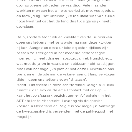
vreemd want elke klok is vele tientallen jaren geleden
door sublieme vaklieden vervaardigd. Vele maanden
werkten men aan het unieke werkstuk met veel geduld
en toewijding. Het uiteindelijke resultaat was van zulke
hoge kwaliteit dat het de tand des tijds glansrijk heeft
doorstaan.
De bijzondere techniek en kwaliteit van de uurwerken
doen ons telkens met verwondering naar deze klokken
kijken. Aangezien deze unieke objecten tijdloos zijn,
passen ze zeer goed in het moderne hedendaagse
interieur. U heeft dan een absoluut uniek kunstobject,
wat met de jaren in waarde en zeldzaamheid zal stijgen.
Maar ook het dagelijks plezier wat deze uurwerken ons
brengen en de ode aan de vakmensen uit lang vervlogen
tijden, doen ons telkens even "stilstaan".
Heeft u interesse in deze schitterende Design ART klok,
neemt u dan svp via de email contact met ons op. U
kunt het op afspraak bezichtigen en/of ophalen in het
ART atelier te Maastricht. Levering via de speciaal
koerier in Nederland en België is ook mogelijk. Vanwege
de kwetsbaarheid is verzenden met de pakketpost niet
mogelijk.