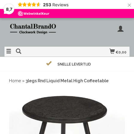
×
253
Reviews
8,7
€0,00
SNELLE LEVERTIJD
Home
»
3legs Rnd Liquid Metal High Coffeetable