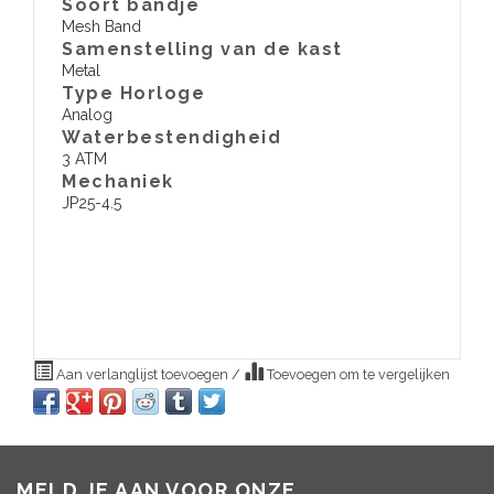
Soort bandje
Mesh Band
Samenstelling van de kast
Metal
Type Horloge
Analog
Waterbestendigheid
3 ATM
​Mechaniek
JP25-4.5
Aan verlanglijst toevoegen
/
Toevoegen om te vergelijken
MELD JE AAN VOOR ONZE