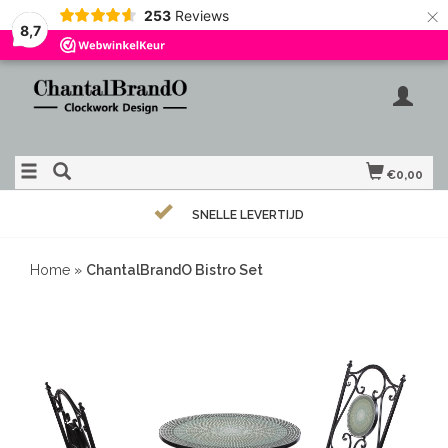
×
253
Reviews
8,7
€0,00
SNELLE LEVERTIJD
Home
»
ChantalBrandO Bistro Set