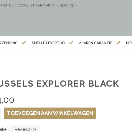
EN
OF
EEN ACCOUNT AANMAKEN »
SERVICE »
ERZENDING
SNELLE LEVERTIJD
2 JAREN GARANTIE
NE
USSELS EXPLORER BLACK
9,00
TOEVOEGEN AAN WINKELWAGEN
atie
Reviews
(0)