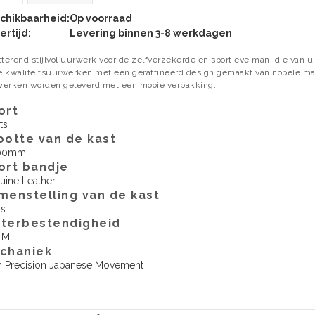
chikbaarheid:
Op voorraad
ertijd:
Levering binnen 3-8 werkdagen
tterend stijlvol uurwerk voor de zelfverzekerde en sportieve man, die van u
 kwaliteitsuurwerken met een geraffineerd design gemaakt van nobele mate
erken worden geleverd met een mooie verpakking.
ort
ts
ootte van de kast
00mm
ort bandje
uine Leather
menstelling van de kast
ss
terbestendigheid
TM
echaniek
h Precision Japanese Movement