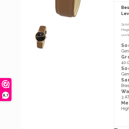
Bes
Lev
Schi
Hoge
uurw
So
Gen
Gr
40.
So
Gen
Sa
Bra
Wa
8,7
3 A
​M
Hig