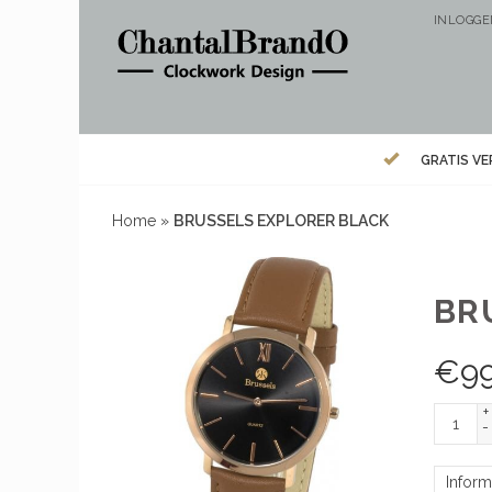
INLOGG
GRATIS V
Home
»
BRUSSELS EXPLORER BLACK
BR
€
9
+
-
Inform