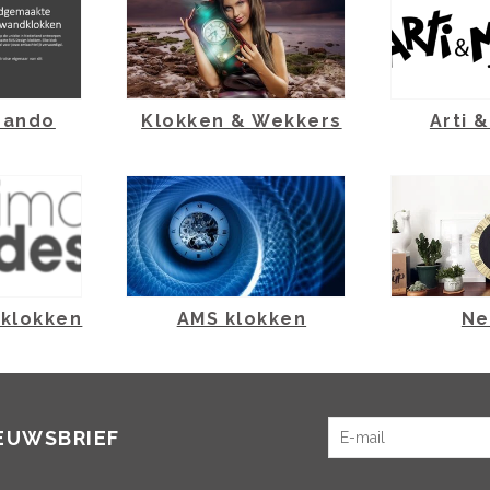
rando
Klokken & Wekkers
Arti 
 klokken
AMS klokken
Ne
IEUWSBRIEF